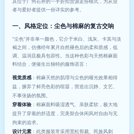
其位于广州石井的一手折扣货源走份模式，为从业
者与爱好者提供一份详实的参考。
一、风格定位：尘色与棉麻的复古交响
“尘色”并非单一颜色，它介于米白、浅灰、卡其与淡
褐之间，仿佛经年累月自然褪色后的柔和质感，低
调、温润且极具包容性。当这种色彩与天然棉麻面
料结合，便催生出独特的服饰语言：
视觉质感
：棉麻天然的肌理与尘色的哑光效果相得
益，摒弃了鲜亮色彩的喧嚣，营造出沉静、文艺、
不事张扬的氛围。
穿着体验
：棉麻面料吸湿透气、亲肤柔软，极大地
提升了穿着的舒适度，完美契合休闲风对自由与无
拘束的追求。
设计元素
：此类服装常采用宽松剪裁、民族风刺