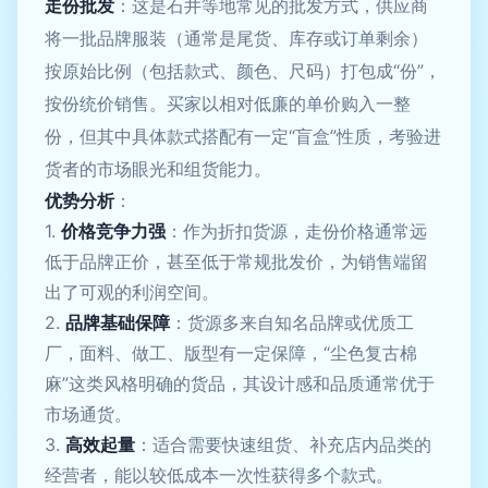
走份批发
：这是石井等地常见的批发方式，供应商
将一批品牌服装（通常是尾货、库存或订单剩余）
按原始比例（包括款式、颜色、尺码）打包成“份”，
按份统价销售。买家以相对低廉的单价购入一整
份，但其中具体款式搭配有一定“盲盒”性质，考验进
货者的市场眼光和组货能力。
优势分析
：
1.
价格竞争力强
：作为折扣货源，走份价格通常远
低于品牌正价，甚至低于常规批发价，为销售端留
出了可观的利润空间。
2.
品牌基础保障
：货源多来自知名品牌或优质工
厂，面料、做工、版型有一定保障，“尘色复古棉
麻”这类风格明确的货品，其设计感和品质通常优于
市场通货。
3.
高效起量
：适合需要快速组货、补充店内品类的
经营者，能以较低成本一次性获得多个款式。