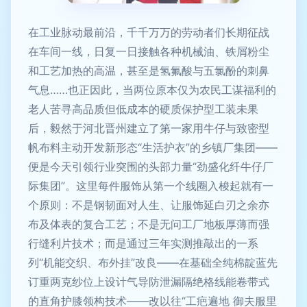
在工业脉动最前沿，千千万万的劳动者们长期征战
在车间一线，日复一日接触各种机械油、铁屑粉尘
和工艺加热的高温，甚至是氢氟酸与五氯酚的刺鼻
气息……也正因此，当两位原本仅为农民工谋福利的
老人苦寻高品质但低成本的硬质保护型工装未果
后，毅然于河北晋州建立了第一家用牛仔与致密型
帆布料主动开发新形态“生活护衣”的乡镇厂集团——
便是今天引领行业突围的头部力量“劲盛化纤牛仔厂
际集团”。这里每件服饰从第一个线圈入梭起就有一
个原则：不是钢韧面对人生、让服饰延白刃之余亦
布及体表的复合工艺；不是无问工厂地板厚薄而强
行缝利片技术；而是通过三年实测推敲出的一系
列“机能交织、布外挂”改良——在基础全纯棉靛蓝先
订重两克纱位上设计气导防泄漏隔绝格线能卷带式
的直角护膝领构技术——改以往“工疤遍地 御夫服里